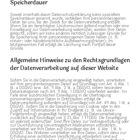
Speicherdauer
Soweit innerhalb dieser Datenschutzerklärung keine speziellere
Speicherdauer genannt wurde, verbleiben Ihre personenbezogenen
Daten bei uns, bis der Zweck für die Datenverarbeitung entfällt.
Wenn Sie ein berechtigtes Löschersuchen geltend machen oder eine
Einwilligung zur Datenverarbeitung widerrufen, werden Ihre Daten
gelöscht, sofern wir keine anderen rechtlich zulässigen Gründe für
die Speicherung Ihrer personenbezogenen Daten haben (z. B.
steuer- oder handelsrechtliche Aufbewahrungsfristen); im
letztgenannten Fall erfolgt die Löschung nach Fortfall dieser
Gründe.
Allgemeine Hinweise zu den Rechtsgrundlagen
der Datenverarbeitung auf dieser Website
Sofern Sie in die Datenverarbeitung eingewilligt haben, verarbeiten
wir Ihre personenbezogenen Daten auf Grundlage von Art. 6 Abs. 1
lit. a DSGVO bzw. Art. 9 Abs. 2 lit. a DSGVO, sofern besondere
Datenkategorien nach Art. 9 Abs. 1 DSGVO verarbeitet werden. Im
Falle einer ausdrücklichen Einwilligung in die Übertragung
personenbezogener Daten in Drittstaaten erfolgt die
Datenverarbeitung außerdem auf Grundlage von Art. 49 Abs. 1 lit. a
DSGVO. Sofern Sie in die Speicherung von Cookies oder in den
Zugriff auf Informationen in Ihr Endgerät (z. B. via Device-
Fingerprinting) eingewilligt haben, erfolgt die Datenverarbeitung
zusätzlich auf Grundlage von § 25 Abs. 1 TTDSG. Die Einwilligung
ist jederzeit widerrufbar. Sind Ihre Daten zur Vertragserfüllung oder
zur Durchführung vorvertraglicher Maßnahmen erforderlich,
verarbeiten wir Ihre Daten auf Grundlage des Art. 6 Abs. 1 lit. b
DSGVO. Des Weiteren verarbeiten wir Ihre Daten, sofern diese zur
Erfüllung einer rechtlichen Verpflichtung erforderlich sind auf