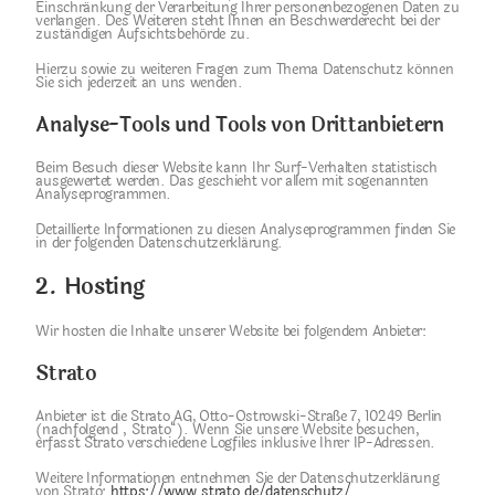
Einschränkung der Verarbeitung Ihrer personenbezogenen Daten zu
verlangen. Des Weiteren steht Ihnen ein Beschwerderecht bei der
zuständigen Aufsichtsbehörde zu.
Hierzu sowie zu weiteren Fragen zum Thema Datenschutz können
Sie sich jederzeit an uns wenden.
Analyse-Tools und Tools von Dritt­anbietern
Beim Besuch dieser Website kann Ihr Surf-Verhalten statistisch
ausgewertet werden. Das geschieht vor allem mit sogenannten
Analyseprogrammen.
Detaillierte Informationen zu diesen Analyseprogrammen finden Sie
in der folgenden Datenschutzerklärung.
2. Hosting
Wir hosten die Inhalte unserer Website bei folgendem Anbieter:
Strato
Anbieter ist die Strato AG, Otto-Ostrowski-Straße 7, 10249 Berlin
(nachfolgend „Strato“). Wenn Sie unsere Website besuchen,
erfasst Strato verschiedene Logfiles inklusive Ihrer IP-Adressen.
Weitere Informationen entnehmen Sie der Datenschutzerklärung
von Strato:
https://www.strato.de/datenschutz/
.