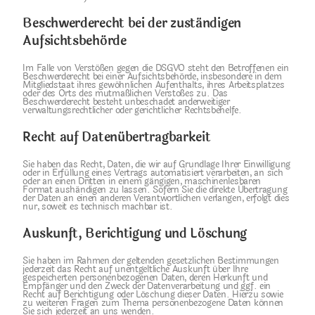
Beschwerde­recht bei der zuständigen
Aufsichts­behörde
Im Falle von Verstößen gegen die DSGVO steht den Betroffenen ein
Beschwerderecht bei einer Aufsichtsbehörde, insbesondere in dem
Mitgliedstaat ihres gewöhnlichen Aufenthalts, ihres Arbeitsplatzes
oder des Orts des mutmaßlichen Verstoßes zu. Das
Beschwerderecht besteht unbeschadet anderweitiger
verwaltungsrechtlicher oder gerichtlicher Rechtsbehelfe.
Recht auf Daten­übertrag­barkeit
Sie haben das Recht, Daten, die wir auf Grundlage Ihrer Einwilligung
oder in Erfüllung eines Vertrags automatisiert verarbeiten, an sich
oder an einen Dritten in einem gängigen, maschinenlesbaren
Format aushändigen zu lassen. Sofern Sie die direkte Übertragung
der Daten an einen anderen Verantwortlichen verlangen, erfolgt dies
nur, soweit es technisch machbar ist.
Auskunft, Berichtigung und Löschung
Sie haben im Rahmen der geltenden gesetzlichen Bestimmungen
jederzeit das Recht auf unentgeltliche Auskunft über Ihre
gespeicherten personenbezogenen Daten, deren Herkunft und
Empfänger und den Zweck der Datenverarbeitung und ggf. ein
Recht auf Berichtigung oder Löschung dieser Daten. Hierzu sowie
zu weiteren Fragen zum Thema personenbezogene Daten können
Sie sich jederzeit an uns wenden.