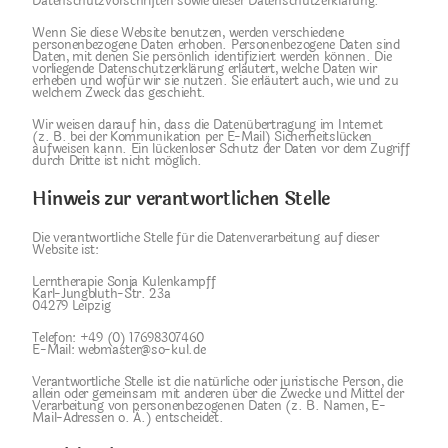
Datenschutzvorschriften sowie dieser Datenschutzerklärung.
Wenn Sie diese Website benutzen, werden verschiedene
personenbezogene Daten erhoben. Personenbezogene Daten sind
Daten, mit denen Sie persönlich identifiziert werden können. Die
vorliegende Datenschutzerklärung erläutert, welche Daten wir
erheben und wofür wir sie nutzen. Sie erläutert auch, wie und zu
welchem Zweck das geschieht.
Wir weisen darauf hin, dass die Datenübertragung im Internet
(z. B. bei der Kommunikation per E-Mail) Sicherheitslücken
aufweisen kann. Ein lückenloser Schutz der Daten vor dem Zugriff
durch Dritte ist nicht möglich.
Hinweis zur verantwortlichen Stelle
Die verantwortliche Stelle für die Datenverarbeitung auf dieser
Website ist:
Lerntherapie Sonja Kulenkampff
Karl-Jungbluth-Str. 23a
04279 Leipzig
Telefon: +49 (0) 17698307460
E-Mail: webmaster@so-kul.de
Verantwortliche Stelle ist die natürliche oder juristische Person, die
allein oder gemeinsam mit anderen über die Zwecke und Mittel der
Verarbeitung von personenbezogenen Daten (z. B. Namen, E-
Mail-Adressen o. Ä.) entscheidet.