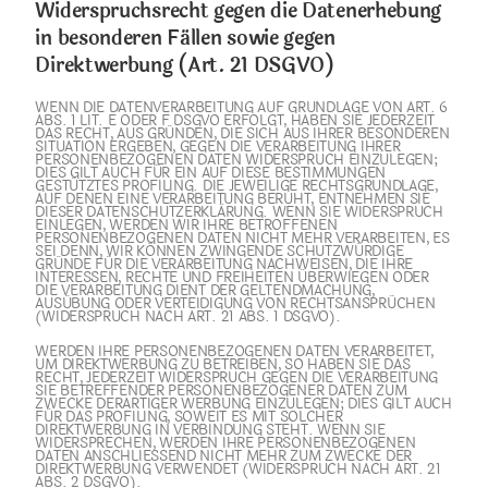
Widerspruchsrecht gegen die Datenerhebung
in besonderen Fällen sowie gegen
Direktwerbung (Art. 21 DSGVO)
WENN DIE DATENVERARBEITUNG AUF GRUNDLAGE VON ART. 6
ABS. 1 LIT. E ODER F DSGVO ERFOLGT, HABEN SIE JEDERZEIT
DAS RECHT, AUS GRÜNDEN, DIE SICH AUS IHRER BESONDEREN
SITUATION ERGEBEN, GEGEN DIE VERARBEITUNG IHRER
PERSONENBEZOGENEN DATEN WIDERSPRUCH EINZULEGEN;
DIES GILT AUCH FÜR EIN AUF DIESE BESTIMMUNGEN
GESTÜTZTES PROFILING. DIE JEWEILIGE RECHTSGRUNDLAGE,
AUF DENEN EINE VERARBEITUNG BERUHT, ENTNEHMEN SIE
DIESER DATENSCHUTZERKLÄRUNG. WENN SIE WIDERSPRUCH
EINLEGEN, WERDEN WIR IHRE BETROFFENEN
PERSONENBEZOGENEN DATEN NICHT MEHR VERARBEITEN, ES
SEI DENN, WIR KÖNNEN ZWINGENDE SCHUTZWÜRDIGE
GRÜNDE FÜR DIE VERARBEITUNG NACHWEISEN, DIE IHRE
INTERESSEN, RECHTE UND FREIHEITEN ÜBERWIEGEN ODER
DIE VERARBEITUNG DIENT DER GELTENDMACHUNG,
AUSÜBUNG ODER VERTEIDIGUNG VON RECHTSANSPRÜCHEN
(WIDERSPRUCH NACH ART. 21 ABS. 1 DSGVO).
WERDEN IHRE PERSONENBEZOGENEN DATEN VERARBEITET,
UM DIREKTWERBUNG ZU BETREIBEN, SO HABEN SIE DAS
RECHT, JEDERZEIT WIDERSPRUCH GEGEN DIE VERARBEITUNG
SIE BETREFFENDER PERSONENBEZOGENER DATEN ZUM
ZWECKE DERARTIGER WERBUNG EINZULEGEN; DIES GILT AUCH
FÜR DAS PROFILING, SOWEIT ES MIT SOLCHER
DIREKTWERBUNG IN VERBINDUNG STEHT. WENN SIE
WIDERSPRECHEN, WERDEN IHRE PERSONENBEZOGENEN
DATEN ANSCHLIESSEND NICHT MEHR ZUM ZWECKE DER
DIREKTWERBUNG VERWENDET (WIDERSPRUCH NACH ART. 21
ABS. 2 DSGVO).