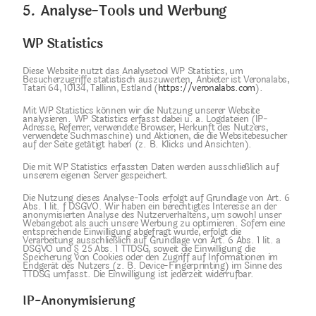
5. Analyse-Tools und Werbung
WP Statistics
Diese Website nutzt das Analysetool WP Statistics, um
Besucherzugriffe statistisch auszuwerten. Anbieter ist Veronalabs,
Tatari 64, 10134, Tallinn, Estland (
https://veronalabs.com
).
Mit WP Statistics können wir die Nutzung unserer Website
analysieren. WP Statistics erfasst dabei u. a. Logdateien (IP-
Adresse, Referrer, verwendete Browser, Herkunft des Nutzers,
verwendete Suchmaschine) und Aktionen, die die Websitebesucher
auf der Seite getätigt haben (z. B. Klicks und Ansichten).
Die mit WP Statistics erfassten Daten werden ausschließlich auf
unserem eigenen Server gespeichert.
Die Nutzung dieses Analyse-Tools erfolgt auf Grundlage von Art. 6
Abs. 1 lit. f DSGVO. Wir haben ein berechtigtes Interesse an der
anonymisierten Analyse des Nutzerverhaltens, um sowohl unser
Webangebot als auch unsere Werbung zu optimieren. Sofern eine
entsprechende Einwilligung abgefragt wurde, erfolgt die
Verarbeitung ausschließlich auf Grundlage von Art. 6 Abs. 1 lit. a
DSGVO und § 25 Abs. 1 TTDSG, soweit die Einwilligung die
Speicherung von Cookies oder den Zugriff auf Informationen im
Endgerät des Nutzers (z. B. Device-Fingerprinting) im Sinne des
TTDSG umfasst. Die Einwilligung ist jederzeit widerrufbar.
IP-Anonymisierung