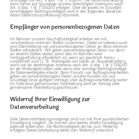
Grundlage von Art. 6 Abs. 1 lit. c DSGVO. Die Datenverarbeitung
kann ferner auf Grundlage unseres berechtigten Interesses nach
Art. 6 Abs. 1 lit. f DSGVO erfolgen. Über die jeweils im Einzelfall
einschlägigen Rechtsgrundlagen wird in den folgenden Absätzen
dieser Datenschutzerklärung informiert.
Empfänger von personenbezogenen Daten
Im Rahmen unserer Geschäftstätigkeit arbeiten wir mit
verschiedenen externen Stellen zusammen. Dabei ist teilweise auch
eine Übermittlung von personenbezogenen Daten an diese externen
Stellen erforderlich. Wir geben personenbezogene Daten nur dann
an externe Stellen weiter, wenn dies im Rahmen einer
Vertragserfüllung erforderlich ist, wenn wir gesetzlich hierzu
verpflichtet sind (z. B. Weitergabe von Daten an Steuerbehörden),
wenn wir ein berechtigtes Interesse nach Art. 6 Abs. 1 lit. f DSGVO
an der Weitergabe haben oder wenn eine sonstige Rechtsgrundlage
die Datenweitergabe erlaubt. Beim Einsatz von Auftragsverarbeitern
geben wir personenbezogene Daten unserer Kunden nur auf
Grundlage eines gültigen Vertrags über Auftragsverarbeitung weiter.
Im Falle einer gemeinsamen Verarbeitung wird ein Vertrag über
gemeinsame Verarbeitung geschlossen.
Widerruf Ihrer Einwilligung zur
Datenverarbeitung
Viele Datenverarbeitungsvorgänge sind nur mit Ihrer ausdrücklichen
Einwilligung möglich. Sie können eine bereits erteilte Einwilligung
jederzeit widerrufen. Die Rechtmäßigkeit der bis zum Widerruf
erfolgten Datenverarbeitung bleibt vom Widerruf unberührt.