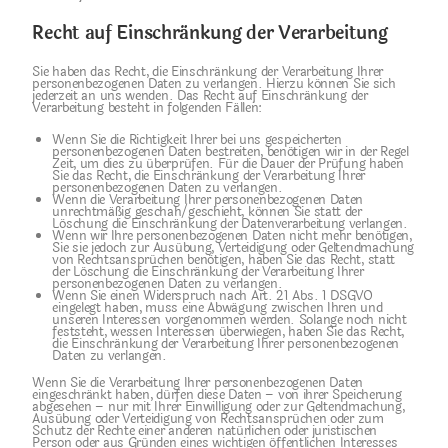
Recht auf Einschränkung der Verarbeitung
Sie haben das Recht, die Einschränkung der Verarbeitung Ihrer
personenbezogenen Daten zu verlangen. Hierzu können Sie sich
jederzeit an uns wenden. Das Recht auf Einschränkung der
Verarbeitung besteht in folgenden Fällen:
Wenn Sie die Richtigkeit Ihrer bei uns gespeicherten
personenbezogenen Daten bestreiten, benötigen wir in der Regel
Zeit, um dies zu überprüfen. Für die Dauer der Prüfung haben
Sie das Recht, die Einschränkung der Verarbeitung Ihrer
personenbezogenen Daten zu verlangen.
Wenn die Verarbeitung Ihrer personenbezogenen Daten
unrechtmäßig geschah/geschieht, können Sie statt der
Löschung die Einschränkung der Datenverarbeitung verlangen.
Wenn wir Ihre personenbezogenen Daten nicht mehr benötigen,
Sie sie jedoch zur Ausübung, Verteidigung oder Geltendmachung
von Rechtsansprüchen benötigen, haben Sie das Recht, statt
der Löschung die Einschränkung der Verarbeitung Ihrer
personenbezogenen Daten zu verlangen.
Wenn Sie einen Widerspruch nach Art. 21 Abs. 1 DSGVO
eingelegt haben, muss eine Abwägung zwischen Ihren und
unseren Interessen vorgenommen werden. Solange noch nicht
feststeht, wessen Interessen überwiegen, haben Sie das Recht,
die Einschränkung der Verarbeitung Ihrer personenbezogenen
Daten zu verlangen.
Wenn Sie die Verarbeitung Ihrer personenbezogenen Daten
eingeschränkt haben, dürfen diese Daten – von ihrer Speicherung
abgesehen – nur mit Ihrer Einwilligung oder zur Geltendmachung,
Ausübung oder Verteidigung von Rechtsansprüchen oder zum
Schutz der Rechte einer anderen natürlichen oder juristischen
Person oder aus Gründen eines wichtigen öffentlichen Interesses