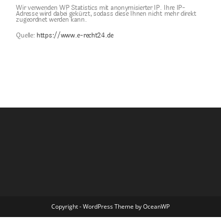
Wir verwenden WP Statistics mit anonymisierter IP. Ihre IP-
Adresse wird dabei gekürzt, sodass diese Ihnen nicht mehr direkt
zugeordnet werden kann.
Quelle:
https://www.e-recht24.de
Copyright - WordPress Theme by OceanWP