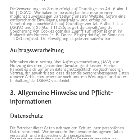
Die Verwendung von Strato erfolgt auf Grundlage von Art. 6 Abs. 1
lit. f DSGVO. Wir haben ein berechtigtes Interesse an einer
möglichst zuverlässigen Darstellung unserer Website. Sofern eine
entsprechende Einwilligung abgefragt wurde, erfolgt die
Verarbeitung ausschließlich auf Grundlage von Art. 6 Abs. 1 lit. a
DSGVO und § 25 Abs. 1 TTDSG, soweit die Einwilligung die
Speicherung von Cookies oder den Zugriff auf Informationen im
Endgerät des Nutzers (z. B. Device-Fingerprinting) im Sinne des
TTDSG umfasst. Die Einwilligung ist jederzeit widerrufbar.
Auftragsverarbeitung
Wir haben einen Vertrag über Auftragsverarbeitung (AVV) zur
Nutzung des oben genannten Dienstes geschlossen. Hierbei
handelt es sich um einen datenschutzrechtlich vorgeschriebenen
Vertrag, der gewährleistet, dass dieser die personenbezogenen Daten
unserer Websitebesucher nur nach unseren Weisungen und unter
Einhaltung der DSGVO verarbeitet.
3. Allgemeine Hinweise und Pflicht­
informationen
Datenschutz
Die Betreiber dieser Seiten nehmen den Schutz Ihrer persönlichen
Daten sehr ernst. Wir behandeln Ihre personenbezogenen Daten
vertraulich und entsprechend den gesetzlichen