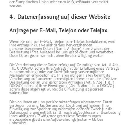
der Europäischen Union oder eines Mitgliedstaats verarbeitet
werden.
4. Datenerfassung auf dieser Website
Anfrage per E-Mail, Telefon oder Telefax
Wenn Sie uns per E-Mail, Telefon oder Telefax kontaktieren, wird
Ihre Anfrage inklusive aller daraus hervorgehenden
personenbezogenen Daten (Name, Anfrage) zum Zwecke der
Bearbeitung Ihres Anliegens bei uns gespeichert und verarbeitet.
Diese Daten geben wir nicht ohne Ihre Einwilligung weiter.
Die Verarbeitung dieser Daten erfolgt auf Grundlage von Art. 6 Abs.
1 lit. b DSGVO, sofern Ihre Anfrage mit der Erfüllung eines Vertrags
zusammenhängt oder zur Durchführung vorvertraglicher
Maßnahmen erforderlich ist. In allen übrigen Fällen beruht die
Verarbeitung auf unserem berechtigten Interesse an der effektiven
Bearbeitung der an uns gerichteten Anfragen (Art. 6 Abs. 1 lit. f
DSGVO) oder auf Ihrer Einwilligung (Art. 6 Abs. 1 lit. a DSGVO)
sofern diese abgefragt wurde; die Einwilligung ist jederzeit
widerrufbar.
Die von Ihnen an uns per Kontaktanfragen übersandten Daten
verbleiben bei uns, bis Sie uns zur Löschung auffordern, Ihre
Einwilligung zur Speicherung widerrufen oder der Zweck für die
Datenspeicherung entfällt (z. B. nach abgeschlossener Bearbeitung
Ihres Anliegens). Zwingende gesetzliche Bestimmungen –
insbesondere gesetzliche Aufbewahrungsfristen – bleiben
unberührt.